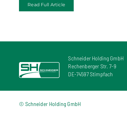
Read Full Article
Schneider Holding GmbH
Rechenberger Str. 7-9
DE-74597 Stimpfach
© Schneider Holding GmbH