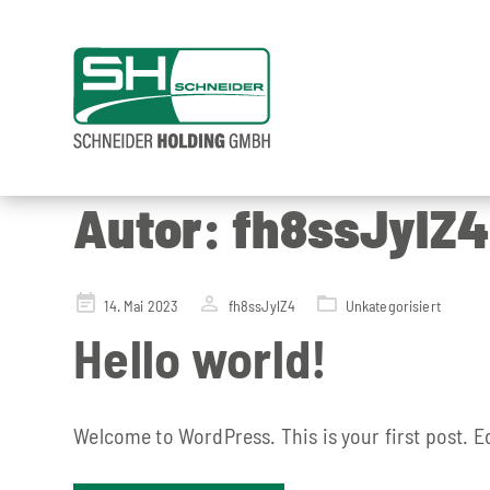
Autor:
fh8ssJylZ4
Posted
14. Mai 2023
fh8ssJylZ4
Unkategorisiert
on
Hello world!
Welcome to WordPress. This is your first post. Edi