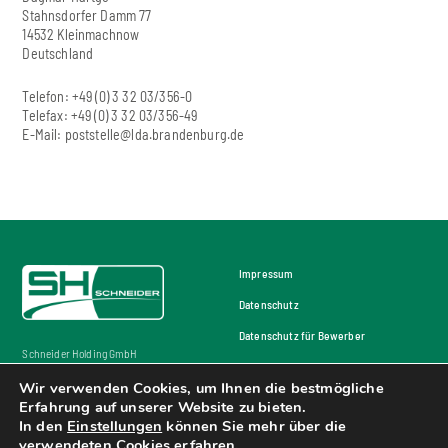
Stahnsdorfer Damm 77
14532 Kleinmachnow
Deutschland
Telefon: +49 (0) 3 32 03/356-0
Telefax: +49 (0) 3 32 03/356-49
E-Mail:
poststelle@lda.brandenburg.de
Impressum
Datenschutz
Datenschutz für Bewerber
Schneider Holding GmbH
Rechenberger Str. 7-9
Wir verwenden Cookies, um Ihnen die bestmögliche
DE-74597 Stimpfach
Erfahrung auf unserer Website zu bieten.
In den
Einstellungen
können Sie mehr über die
verwendeten Cookies erfahren.