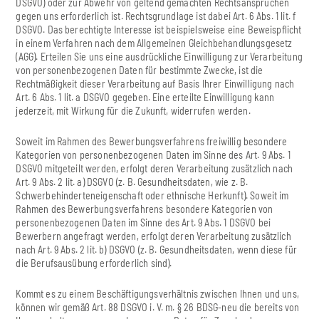
DSGVO) oder zur Abwehr von geltend gemachten Rechtsansprüchen
gegen uns erforderlich ist. Rechtsgrundlage ist dabei Art. 6 Abs. 1 lit. f
DSGVO. Das berechtigte Interesse ist beispielsweise eine Beweispflicht
in einem Verfahren nach dem Allgemeinen Gleichbehandlungsgesetz
(AGG). Erteilen Sie uns eine ausdrückliche Einwilligung zur Verarbeitung
von personenbezogenen Daten für bestimmte Zwecke, ist die
Rechtmäßigkeit dieser Verarbeitung auf Basis Ihrer Einwilligung nach
Art. 6 Abs. 1 lit. a DSGVO gegeben. Eine erteilte Einwilligung kann
jederzeit, mit Wirkung für die Zukunft, widerrufen werden.
Soweit im Rahmen des Bewerbungsverfahrens freiwillig besondere
Kategorien von personenbezogenen Daten im Sinne des Art. 9 Abs. 1
DSGVO mitgeteilt werden, erfolgt deren Verarbeitung zusätzlich nach
Art. 9 Abs. 2 lit. a) DSGVO (z. B. Gesundheitsdaten, wie z. B.
Schwerbehinderteneigenschaft oder ethnische Herkunft). Soweit im
Rahmen des Bewerbungsverfahrens besondere Kategorien von
personenbezogenen Daten im Sinne des Art. 9 Abs. 1 DSGVO bei
Bewerbern angefragt werden, erfolgt deren Verarbeitung zusätzlich
nach Art. 9 Abs. 2 lit. b) DSGVO (z. B. Gesundheitsdaten, wenn diese für
die Berufsausübung erforderlich sind).
Kommt es zu einem Beschäftigungsverhältnis zwischen Ihnen und uns,
können wir gemäß Art. 88 DSGVO i. V. m. § 26 BDSG-neu die bereits von